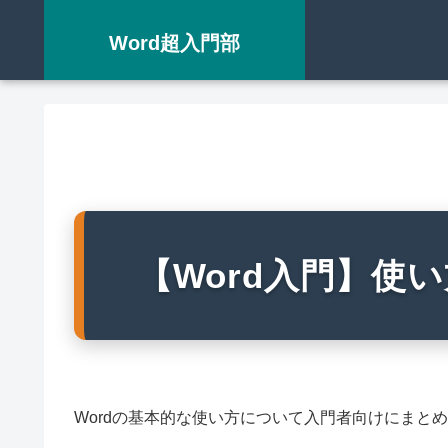
Word超入門部
【Word入門】使
Wordの基本的な使い方について入門者向けにまと