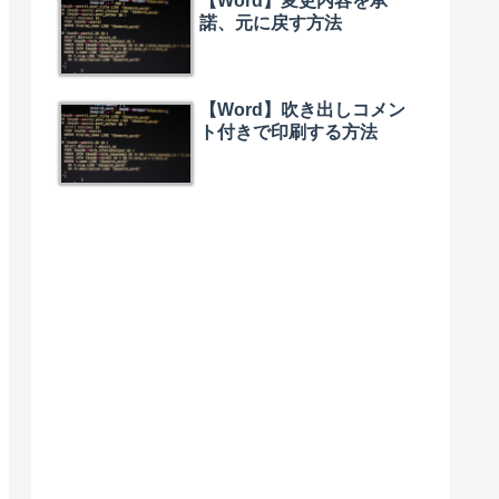
【Word】変更内容を承
諾、元に戻す方法
【Word】吹き出しコメン
ト付きで印刷する方法